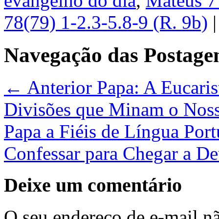
evangelho do dia
,
Mateus 7
78(79) 1-2.3-5.8-9 (R. 9b)
Navegação das Postage
← Anterior
Papa: A Eucarist
Divisões que Minam o No
Papa a Fiéis de Língua Port
Confessar para Chegar a D
Deixe um comentário
O seu endereço de e-mail nã