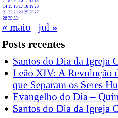
7
8
9
10
11
12
13
14
15
16
17
18
19
20
21
22
23
24
25
26
27
28
29
30
« maio
jul »
Posts recentes
Santos do Dia da Igreja 
Leão XIV: A Revolução 
que Separam os Seres H
Evangelho do Dia – Quin
Santos do Dia da Igreja 