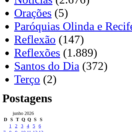
Orações
(5)
Paróquias Olinda e Recif
Reflexão
(147)
Reflexões
(1.889)
Santos do Dia
(372)
Terço
(2)
Postagens
junho 2026
D
S
T
Q
Q
S
S
1
2
3
4
5
6