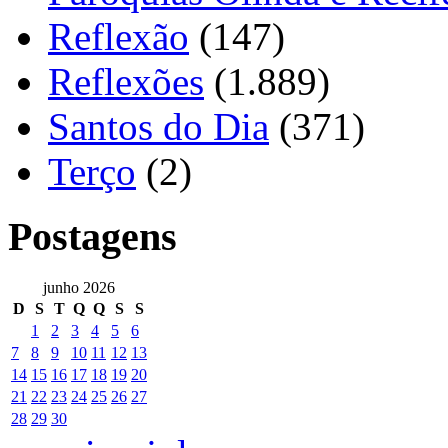
Reflexão
(147)
Reflexões
(1.889)
Santos do Dia
(371)
Terço
(2)
Postagens
junho 2026
D
S
T
Q
Q
S
S
1
2
3
4
5
6
7
8
9
10
11
12
13
14
15
16
17
18
19
20
21
22
23
24
25
26
27
28
29
30