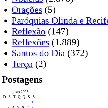
Orações
(5)
Paróquias Olinda e Recif
Reflexão
(147)
Reflexões
(1.889)
Santos do Dia
(372)
Terço
(2)
Postagens
agosto 2026
D
S
T
Q
Q
S
S
1
2
3
4
5
6
7
8