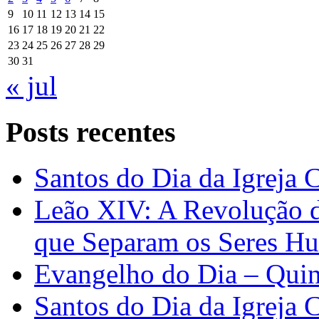
9
10
11
12
13
14
15
16
17
18
19
20
21
22
23
24
25
26
27
28
29
30
31
« jul
Posts recentes
Santos do Dia da Igreja 
Leão XIV: A Revolução 
que Separam os Seres H
Evangelho do Dia – Quin
Santos do Dia da Igreja 