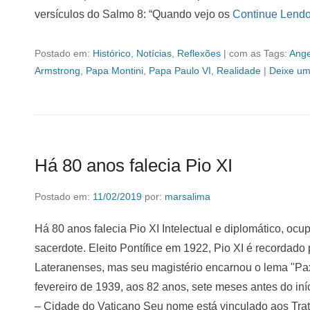
versículos do Salmo 8: “Quando vejo os
Continue Lend
Postado em:
Histórico
,
Notícias
,
Reflexões
|
com as Tags:
Ange
Armstrong
,
Papa Montini
,
Papa Paulo VI
,
Realidade
|
Deixe um
Há 80 anos falecia Pio XI
Postado em:
11/02/2019
por:
marsalima
Há 80 anos falecia Pio XI Intelectual e diplomático, oc
sacerdote. Eleito Pontífice em 1922, Pio XI é recordad
Lateranenses, mas seu magistério encarnou o lema "Pax 
fevereiro de 1939, aos 82 anos, sete meses antes do in
– Cidade do Vaticano Seu nome está vinculado aos Trat