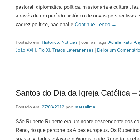
pastoral, diplomática, política, missionária e cultural, fa
através de um período histórico de novas perspectivas.
xadrez político, nacional e
Continue Lendo →
Postado em:
Histórico
,
Notícias
|
com as Tags:
Achille Ratti
,
An
João XXIII
,
Pio XI
,
Tratos Lateranenses
|
Deixe um Comentário
Santos do Dia da Igreja Católica –
Postado em:
27/03/2012
por:
marsalima
São Ruperto Ruperto era um nobre descendente dos co
Reno, rio que percorre os Alpes europeus. Os Rupertino
suas atividades estava em Worms, onde Ruperto recebe