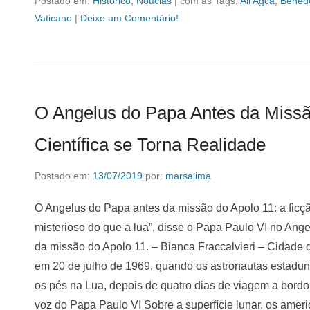
Postado em:
Histórico
,
Notícias
|
com as Tags:
Ali Agca
,
Benede
Vaticano
|
Deixe um Comentário!
O Angelus do Papa Antes da Missã
Científica se Torna Realidade
Postado em:
13/07/2019
por:
marsalima
O Angelus do Papa antes da missão do Apolo 11: a ficçã
misterioso do que a lua”, disse o Papa Paulo VI no An
da missão do Apolo 11. – Bianca Fraccalvieri – Cidade do
em 20 de julho de 1969, quando os astronautas estadun
os pés na Lua, depois de quatro dias de viagem a bord
voz do Papa Paulo VI Sobre a superfície lunar, os ame