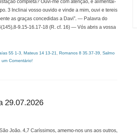
tisfação completa? Ouvi-me com atenção, e alimentai-
o. 3 Inclinai vosso ouvido e vinde a mim, ouvi e tereis
lmente as graças concedidas a Davi”. — Palavra do
45),8-9.15-16.17-18 (R. cf. 16) — Vós abris a vossa
aías 55 1-3
,
Mateus 14 13-21
,
Romanos 8 35.37-39
,
Salmo
e um Comentário!
a 29.07.2026
e São João. 4,7 Caríssimos, amemo-nos uns aos outros,