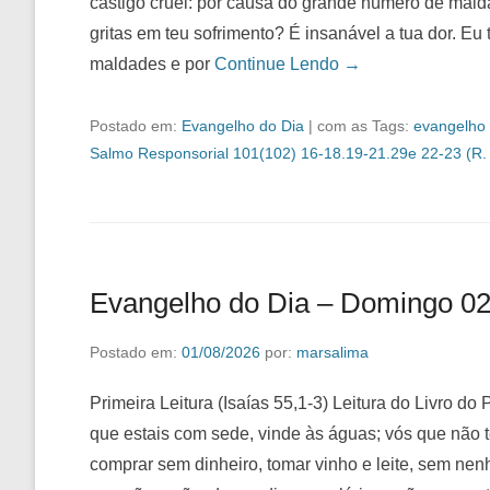
castigo cruel: por causa do grande número de mald
gritas em teu sofrimento? É insanável a tua dor. Eu
maldades e por
Continue Lendo →
Postado em:
Evangelho do Dia
|
com as Tags:
evangelho 
Salmo Responsorial 101(102) 16-18.19-21.29e 22-23 (R.
Evangelho do Dia – Domingo 02
Postado em:
01/08/2026
por:
marsalima
Primeira Leitura (Isaías 55,1-3) Leitura do Livro do 
que estais com sede, vinde às águas; vós que não t
comprar sem dinheiro, tomar vinho e leite, sem nen