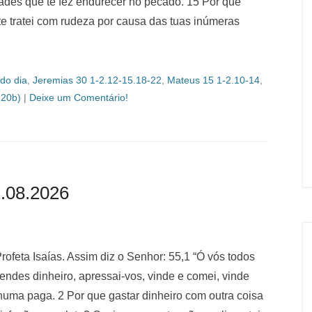
ades que te fez endurecer no pecado. 15 Por que
 te tratei com rudeza por causa das tuas inúmeras
do dia
,
Jeremias 30 1-2.12-15.18-22
,
Mateus 15 1-2.10-14
,
 20b)
|
Deixe um Comentário!
.08.2026
Profeta Isaías. Assim diz o Senhor: 55,1 “Ó vós todos
endes dinheiro, apressai-vos, vinde e comei, vinde
huma paga. 2 Por que gastar dinheiro com outra coisa