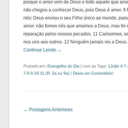
porque o amor vem de Deus e todo aquele que am
não chegou a conhecer Deus, pois Deus é amor. 9 
nós: Deus enviou o seu Filho único ao mundo, para
amor: não fomos nós que amamos a Deus, mas foi e
reparação pelos nossos pecados. 11 Caríssimos,
nos uns aos outros. 12 Ninguém jamais viu a Deu
Continue Lendo →
Postado em:
Evangelho do Dia
|
com as Tags:
1João 4 7-
7.8-9.10-11 (R. 2a ou 9a)
|
Deixe um Comentário!
Navegação das Postagens
←
Postagens Anteriores