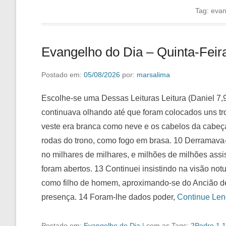
Tag:
evan
Evangelho do Dia – Quinta-Feir
Postado em:
05/08/2026
por:
marsalima
Escolhe-se uma Dessas Leituras Leitura (Daniel 7,9
continuava olhando até que foram colocados uns tr
veste era branca como neve e os cabelos da cabeça
rodas do trono, como fogo em brasa. 10 Derramava-s
no milhares de milhares, e milhões de milhões assisti
foram abertos. 13 Continuei insistindo na visão not
como filho de homem, aproximando-se do Ancião de 
presença. 14 Foram-lhe dados poder,
Continue Le
Postado em:
Evangelho do Dia
|
com as Tags:
2Pedro 1 