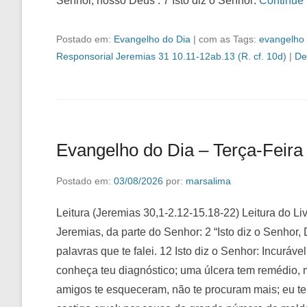
Senhor, nosso Deus’. 7 Isto diz o Senhor:
Continue
Postado em:
Evangelho do Dia
|
com as Tags:
evangelho 
Responsorial Jeremias 31 10.11-12ab.13 (R. cf. 10d)
|
De
Evangelho do Dia – Terça-Feira
Postado em:
03/08/2026
por:
marsalima
Leitura (Jeremias 30,1-2.12-15.18-22) Leitura do Liv
Jeremias, da parte do Senhor: 2 “Isto diz o Senhor, 
palavras que te falei. 12 Isto diz o Senhor: Incuráv
conheça teu diagnóstico; uma úlcera tem remédio, m
amigos te esqueceram, não te procuram mais; eu te