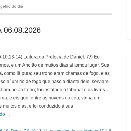
gelho do dia
a 06.08.2026
-10,13-14) Leitura da Profecia de Daniel. 7,9 Eu
onos, e um Ancião de muitos dias aí tomou lugar. Sua
, como lã pura; seu trono eram chamas de fogo, e as
e aí um rio de fogo que nascia diante dele; serviam-
am-no ao trono; foi instalado o tribunal e os livros
urna, e eis que, entre as nuvens do céu, vinha um
muitos dias, e foi conduzido à sua
ndo →
16-19
,
Daniel 7 9-10 13-14
,
evangelho do dia
,
Mateus 17 1-9
,