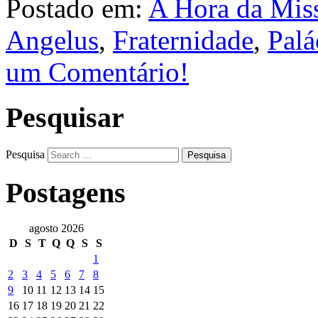
Postado em:
A Hora da Mis
Angelus
,
Fraternidade
,
Palá
um Comentário!
Pesquisar
Pesquisa
Postagens
agosto 2026
D
S
T
Q
Q
S
S
1
2
3
4
5
6
7
8
9
10
11
12
13
14
15
16
17
18
19
20
21
22