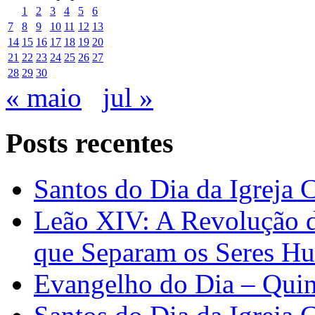
1
2
3
4
5
6
7
8
9
10
11
12
13
14
15
16
17
18
19
20
21
22
23
24
25
26
27
28
29
30
« maio
jul »
Posts recentes
Santos do Dia da Igreja 
Leão XIV: A Revolução 
que Separam os Seres H
Evangelho do Dia – Quin