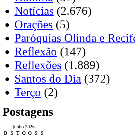
Notícias
(2.676)
Orações
(5)
Paróquias Olinda e Recif
Reflexão
(147)
Reflexões
(1.889)
Santos do Dia
(372)
Terço
(2)
Postagens
junho 2026
D
S
T
Q
Q
S
S