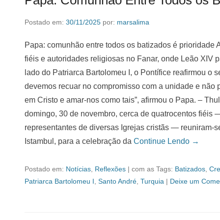
Papa: Comunhão Entre Todos os Ba
Postado em:
30/11/2025
por:
marsalima
Papa: comunhão entre todos os batizados é prioridade A 
fiéis e autoridades religiosas no Fanar, onde Leão XIV p
lado do Patriarca Bartolomeu I, o Pontífice reafirmou o
devemos recuar no compromisso com a unidade e não p
em Cristo e amar-nos como tais”, afirmou o Papa. – Th
domingo, 30 de novembro, cerca de quatrocentos fiéis — 
representantes de diversas Igrejas cristãs — reuniram-s
Istambul, para a celebração da
Continue Lendo →
Postado em:
Notícias
,
Reflexões
|
com as Tags:
Batizados
,
Cre
Patriarca Bartolomeu I
,
Santo André
,
Turquia
|
Deixe um Comen