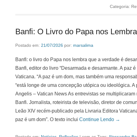
Categoria:
Re
Banfi: O Livro do Papa nos Lembr
Postado em:
21/07/2026
por:
marsalima
Banfi: o livro do Papa nos lembra que a verdade é desa
Banfi, editor do livro “Desarmada e desarmante. A paz é
Vaticana. “A paz é um dom, mas também uma responsabili
“está longe de uma concepção utópica ou ideológica. A p
Angelis – Vatican News As entrevistas se multiplicaram n
Banfi. Jornalista, roteirista de televisão, diretor de co
Leão XIV recém-publicado pela Livraria Editora Vatican
paz é um dom”. O texto inclui
Continue Lendo →
Postado em:
Notícias
,
Reflexões
|
com as Tags:
Alessandro Ba