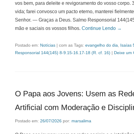
vos bem, para deleite e revigoramento do vosso corpo. 3 
vida; farei convosco um pacto eterno, manterei fielmen
Senhor. — Graças a Deus. Salmo Responsorial 144(145),
mão e saciais os vossos filhos.
Continue Lendo →
Postado em:
Notícias
|
com as Tags:
evangelho do dia
,
Isaías 
Responsorial 144(145) 8-9.15-16.17-18 (R. cf. 16)
|
Deixe um 
O Papa aos Jovens: Usem as Redes 
Artificial com Moderação e Discipl
Postado em:
26/07/2026
por:
marsalima