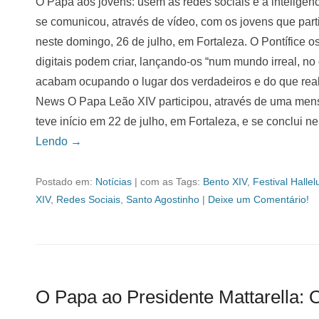
O Papa aos jovens: usem as redes sociais e a inteligênc
se comunicou, através de vídeo, com os jovens que part
neste domingo, 26 de julho, em Fortaleza. O Pontífice os
digitais podem criar, lançando-os “num mundo irreal, n
acabam ocupando o lugar dos verdadeiros e do que real
News O Papa Leão XIV participou, através de uma mens
teve início em 22 de julho, em Fortaleza, e se conclui 
Lendo →
Postado em:
Notícias
|
com as Tags:
Bento XIV
,
Festival Halle
XIV
,
Redes Sociais
,
Santo Agostinho
|
Deixe um Comentário!
O Papa ao Presidente Mattarella: 