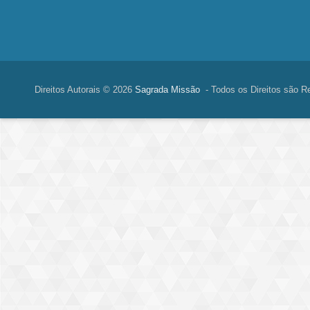
Direitos Autorais © 2026
Sagrada Missão
- Todos os Direitos são R