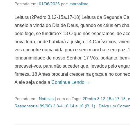
Postado em:
01/06/2026
por:
marsalima
Leitura (2Pedro 3,12-15a.17-18) Leitura da Segunda Ca
anseio a vinda do Dia de Deus, quando os céus em cha
pelo fogo, se fundirão? 13 O que nós esperamos, de a
nova terra, onde habitará a justiça. 14 Caríssimos, vive
vos encontre numa vida pura e sem mancha e em paz. 
longanimidade de nosso Senhor. 17 Vós, portanto, bem
precavei-vos, para não suceder que, levados pelo engan
firmeza. 18 Antes procurai crescer na graça e no conhe
A ele seja dada a
Continue Lendo →
Postado em:
Notícias
|
com as Tags:
2Pedro 3 12-15a.17-18
,
e
Responsorial 89(90) 2.3-4.10.14 e 16 (R. 1)
|
Deixe um Coment