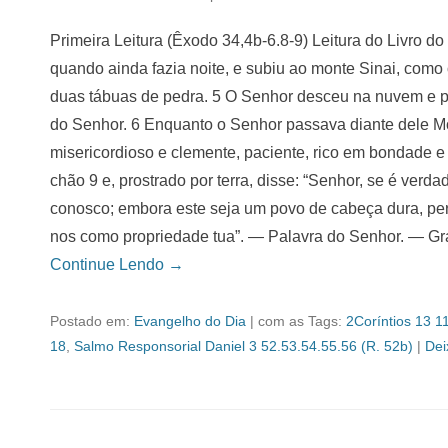
Primeira Leitura (Êxodo 34,4b-6.8-9) Leitura do Livro d
quando ainda fazia noite, e subiu ao monte Sinai, com
duas tábuas de pedra. 5 O Senhor desceu na nuvem e 
do Senhor. 6 Enquanto o Senhor passava diante dele Mo
misericordioso e clemente, paciente, rico em bondade e 
chão 9 e, prostrado por terra, disse: “Senhor, se é verd
conosco; embora este seja um povo de cabeça dura, pe
nos como propriedade tua”. — Palavra do Senhor. — Gr
Continue Lendo →
Postado em:
Evangelho do Dia
|
com as Tags:
2Coríntios 13 1
18
,
Salmo Responsorial Daniel 3 52.53.54.55.56 (R. 52b)
|
Dei