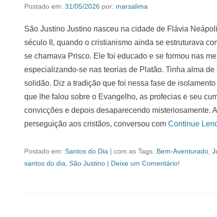
Postado em:
31/05/2026
por:
marsalima
São Justino Justino nasceu na cidade de Flávia Neápolis
século II, quando o cristianismo ainda se estruturava com
se chamava Prisco. Ele foi educado e se formou nas mel
especializando-se nas teorias de Platão. Tinha alma de 
solidão. Diz a tradição que foi nessa fase de isolamento
que lhe falou sobre o Evangelho, as profecias e seu c
convicções e depois desaparecendo misteriosamente. 
perseguição aos cristãos, conversou com
Continue Len
Postado em:
Santos do Dia
|
com as Tags:
Bem-Aventurado
,
J
santos do dia
,
São Justino
|
Deixe um Comentário!