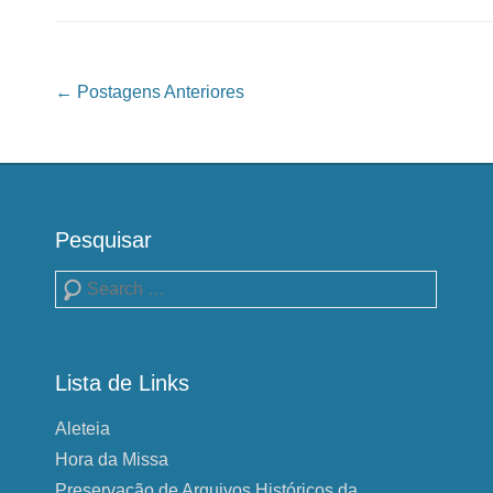
Navegação das Postagens
←
Postagens Anteriores
Pesquisar
Pesquisa
Lista de Links
Aleteia
Hora da Missa
Preservação de Arquivos Históricos da