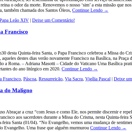
 reina o odor da morte. Renovemos o nosso ‘sim’ a esta missão que nos
sma, também chamada dos Santos Óleos,
Continue Lendo →
Papa Leão XIV
|
Deixe um Comentário!
a Francisco
30 desta Quinta-feira Santa, o Papa Francisco celebrou a Missa do Cri
 aqueles destes dias verão novamente Francisco na Basílica, na Praça d
o a Roma. – Adriana Masotti – Cidade do Vaticano Uma Basílica pratica
rtantes do ano litúrgico em 2020.
Continue Lendo →
a Francisco
,
Páscoa
,
Ressurreição
,
Via Sacra
,
Vigília Pascal
|
Deixe um
ta do Maligno
ligno Abraçar a cruz “com Jesus e como Ele, nos permite discernir e re
ancisco aos sacerdotes durante a Missa do Crisma, nesta Quinta-feira 
ta-feira Santa (01/04). “No Evangelho, vemos uma mudança de sentim
io do Evangelho. Uma frase que alguém murmurou
Continue Lendo →