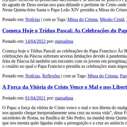
do agrado de Deus enviar-nos para difundir o perfume de Cristo onde
Nesta Quinta-feira Santa o Papa Leão XIV presidiu a Missa do Cri
Postado em:
Notícias
|
com as Tags:
Missa do Crisma
,
Missão Cristã
,
Começa Hoje o Tríduo Pascal: As Celebrações do Pap
Postado em:
14/04/2022
por:
marsalima
Começa hoje o Tríduo Pascal: as celebrações do Papa Francisco Às 9h
celebrações da Páscoa sofreram severas limitações devido à pandemia,
feira de Páscoa há também um encontro com os jovens em peregrinaçã
o cenário no qual o Papa Francisco presidiu as celebrações mais impo
Postado em:
Notícias
,
Reflexões
|
com as Tags:
Missa do Crisma
,
Pap
A Força da Vitória de Cristo Vence o Mal e nos Liber
Postado em:
01/04/2021
por:
marsalima
O Papa: a força da vitória de Cristo vence o mal e nos liberta do ma
nos quando chegar inesperadamente uma cruz na nossa vida”, disse Fr
sacerdotes de Roma, na Basílica de São Pedro, na manhã desta Quin
que nos mostra quão ligadas estão a perseguição e a cruz ao anúnc