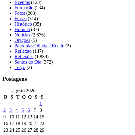
Eventos
(123)
Formação
(234)
Fotos
(203)
Frases
(314)
Histórico
(35)
Homilia
(37)
Notícias
(2.676)
Orações
(5)
Paróquias Olinda e Recife
(2)
Reflexão
(147)
Reflexões
(1.889)
Santos do Dia
(372)
Terço
(2)
Postagens
agosto 2026
D
S
T
Q
Q
S
S
1
2
3
4
5
6
7
8
9
10
11
12
13
14
15
16
17
18
19
20
21
22
23
24
25
26
27
28
29