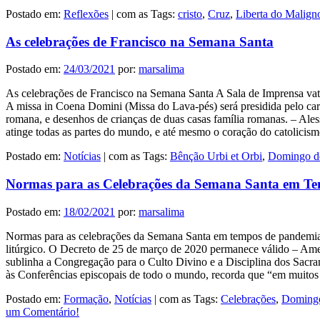
Postado em:
Reflexões
|
com as Tags:
cristo
,
Cruz
,
Liberta do Malign
As celebrações de Francisco na Semana Santa
Postado em:
24/03/2021
por:
marsalima
As celebrações de Francisco na Semana Santa A Sala de Imprensa vat
A missa in Coena Domini (Missa do Lava-pés) será presidida pelo card
romana, e desenhos de crianças de duas casas família romanas. – Ale
atinge todas as partes do mundo, e até mesmo o coração do catolic
Postado em:
Notícias
|
com as Tags:
Bênção Urbi et Orbi
,
Domingo d
Normas para as Celebrações da Semana Santa em T
Postado em:
18/02/2021
por:
marsalima
Normas para as celebrações da Semana Santa em tempos de pandemia A
litúrgico. O Decreto de 25 de março de 2020 permanece válido – Am
sublinha a Congregação para o Culto Divino e a Disciplina dos Sacram
às Conferências episcopais de todo o mundo, recorda que “em muitos 
Postado em:
Formação
,
Notícias
|
com as Tags:
Celebrações
,
Doming
um Comentário!