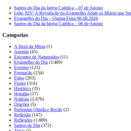
Santos do Dia da Igreja Católica – 07 de Agosto
Leão XIV: A Revolução do Evangelho Abate os Muros que Se
Evangelho do Dia – Quinta-Feira 06.08.2026
Santos do Dia da Igreja Católica – 06 de Agosto
Categorias
A Hora da Missa
(1)
Agenda
(45)
Encontro de Namorados
(11)
Evangelho do Dia
(3.489)
Eventos
(123)
Formação
(234)
Fotos
(203)
Frases
(314)
Histórico
(35)
Homilia
(37)
Notícias
(2.676)
Orações
(5)
Paróquias Olinda e Recife
(2)
Reflexão
(147)
Reflexões
(1.889)
Santos do Dia
(372)
Terço
(2)