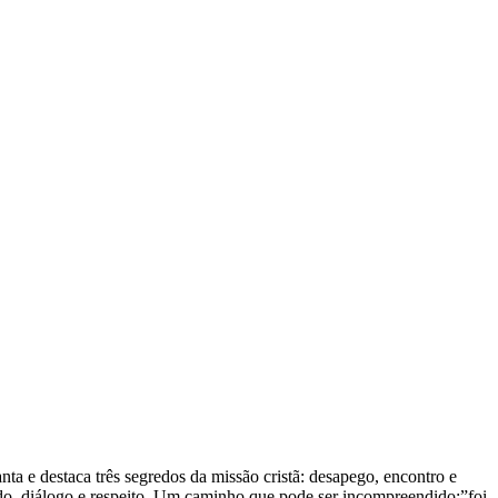
ta e destaca três segredos da missão cristã: desapego, encontro e
sado, diálogo e respeito. Um caminho que pode ser incompreendido:”foi