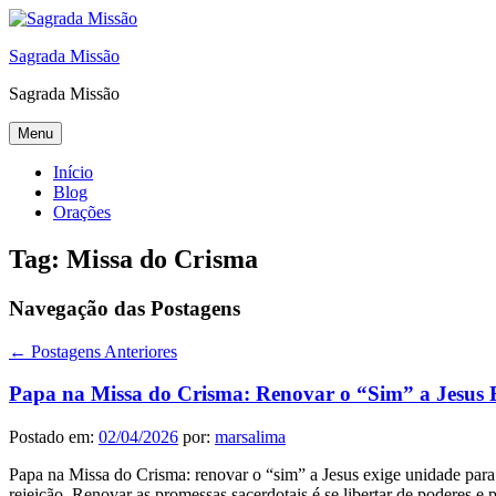
Sagrada Missão
Sagrada Missão
Menu
Início
Blog
Orações
Tag:
Missa do Crisma
Navegação das Postagens
←
Postagens Anteriores
Papa na Missa do Crisma: Renovar o “Sim” a Jesus 
Postado em:
02/04/2026
por:
marsalima
Papa na Missa do Crisma: renovar o “sim” a Jesus exige unidade para 
rejeição. Renovar as promessas sacerdotais é se libertar de poderes 