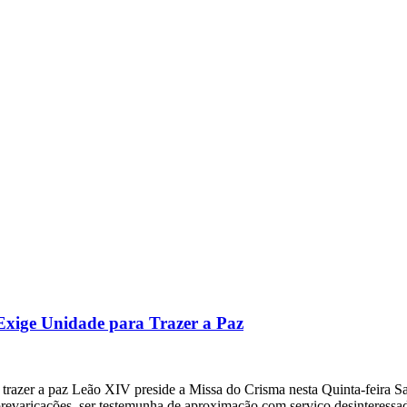
Exige Unidade para Trazer a Paz
trazer a paz Leão XIV preside a Missa do Crisma nesta Quinta-feira San
e prevaricações, ser testemunha de aproximação com serviço desinteres