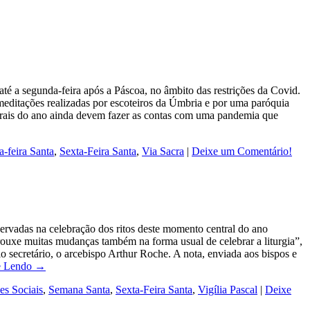
 a segunda-feira após a Páscoa, no âmbito das restrições da Covid.
meditações realizadas por escoteiros da Úmbria e por uma paróquia
ntrais do ano ainda devem fazer as contas com uma pandemia que
a-feira Santa
,
Sexta-Feira Santa
,
Via Sacra
|
Deixe um Comentário!
rvadas na celebração dos ritos deste momento central do ano
xe muitas mudanças também na forma usual de celebrar a liturgia”,
o secretário, o arcebispo Arthur Roche. A nota, enviada aos bispos e
e Lendo →
es Sociais
,
Semana Santa
,
Sexta-Feira Santa
,
Vigília Pascal
|
Deixe