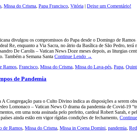
o
,
Missa do Crisma
,
Papa Francisco
,
Vitória
|
Deixe um Comentário!
icana divulgou os compromissos do Papa desde o Domingo de Ramos até
eal Re, enquanto a Via Sacra, no átrio da Basílica de São Pedro, terá 
ssandro De Carolis – Vatican News Doze meses depois, as liturgias ce
ismo. Também a Semana Santa
Continue Lendo →
e Ramos
,
Francisco
,
Missa do Crisma
,
Missa do Lava-pés
,
Papa
,
Quint
empos de Pandemia
 Congregação para o Culto Divino indica as disposições a serem obse
edeo Lomonaco – Vatican News O drama da pandemia de Covid-19 “trou
entos, em uma nota assinada pelo prefeito, cardeal Robert Sarah, e pel
países ainda estão em vigor rígidas condições de fechamento,
Continu
o de Ramos
,
Missa do Crisma
,
Missa in Coena Domini
,
pandemia
,
Red