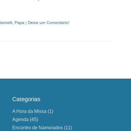
Gemelli
,
Papa
|
Deixe um Comentário!
Categorias
A Hora da Missa
(1)
Agenda
(45)
Encontro de Namorados
(11)