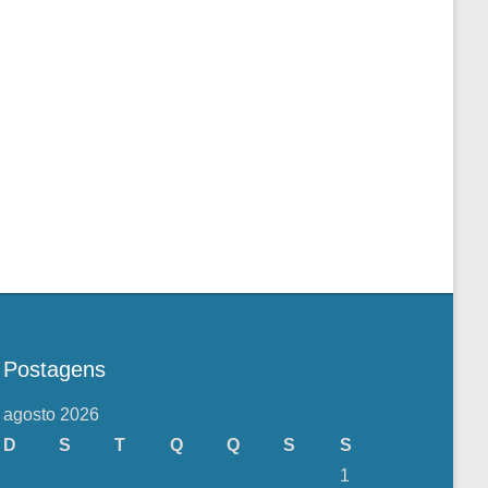
Postagens
agosto 2026
D
S
T
Q
Q
S
S
1