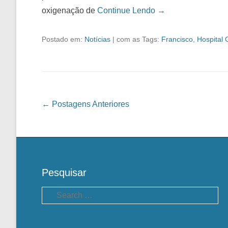
oxigenação de
Continue Lendo →
Postado em:
Notícias
|
com as Tags:
Francisco
,
Hospital 
Navegação das Postagens
←
Postagens Anteriores
Pesquisar
Pesquisa