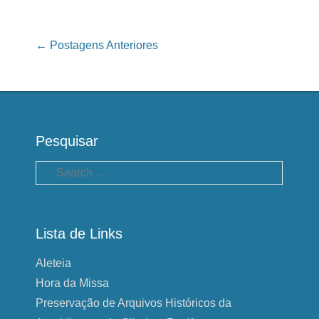
Navegação das Postagens
←
Postagens Anteriores
Pesquisar
Pesquisa
Lista de Links
Aleteia
Hora da Missa
Preservação de Arquivos Históricos da