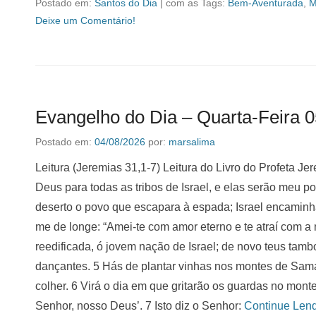
Postado em:
Santos do Dia
|
com as Tags:
Bem-Aventurada
,
M
Deixe um Comentário!
Evangelho do Dia – Quarta-Feira 
Postado em:
04/08/2026
por:
marsalima
Leitura (Jeremias 31,1-7) Leitura do Livro do Profeta Je
Deus para todas as tribos de Israel, e elas serão meu po
deserto o povo que escapara à espada; Israel encaminh
me de longe: “Amei-te com amor eterno e te atraí com a m
reedificada, ó jovem nação de Israel; de novo teus tamb
dançantes. 5 Hás de plantar vinhas nos montes de Sama
colher. 6 Virá o dia em que gritarão os guardas no mont
Senhor, nosso Deus’. 7 Isto diz o Senhor:
Continue Len