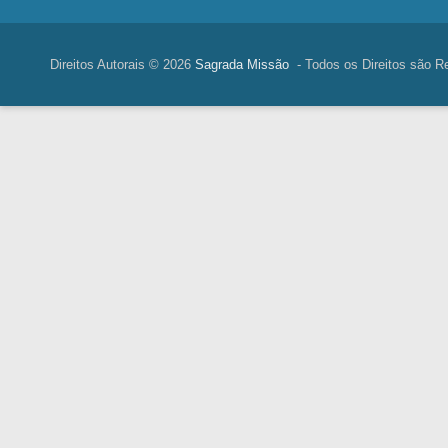
Direitos Autorais © 2026
Sagrada Missão
- Todos os Direitos são R