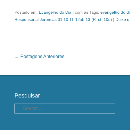
Postado em:
Evangelho do Dia
|
com as Tags:
evangelho do d
Responsorial Jeremias 31 10.11-12ab.13 (R. cf. 10d)
|
Deixe u
Navegação das Postagens
←
Postagens Anteriores
Pesquisar
Pesquisa