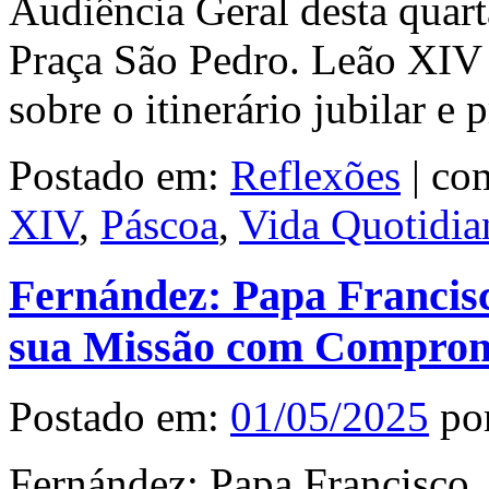
Audiência Geral desta quarta
Praça São Pedro. Leão XIV 
sobre o itinerário jubilar 
Postado em:
Reflexões
|
com
XIV
,
Páscoa
,
Vida Quotidia
Fernández: Papa Francis
sua Missão com Compro
Postado em:
01/05/2025
po
Fernández: Papa Francisco,