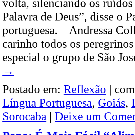
volta, silenciando os ruído
Palavra de Deus”, disse o Pa
portuguesa. – Andressa Col
carinho todos os peregrinos
especial o grupo de São Jos
→
Postado em:
Reflexão
|
com
Língua Portuguesa
,
Goiás
,
Sorocaba
|
Deixe um Comen