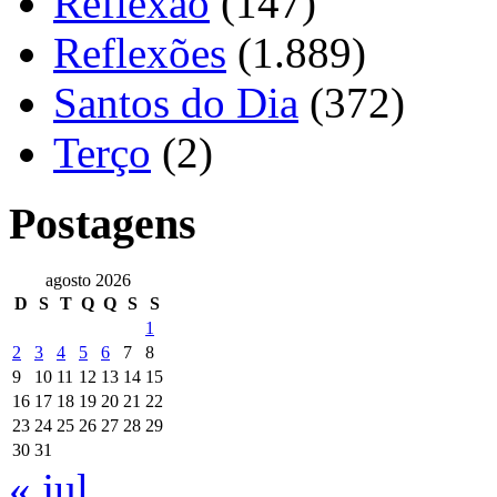
Reflexão
(147)
Reflexões
(1.889)
Santos do Dia
(372)
Terço
(2)
Postagens
agosto 2026
D
S
T
Q
Q
S
S
1
2
3
4
5
6
7
8
9
10
11
12
13
14
15
16
17
18
19
20
21
22
23
24
25
26
27
28
29
30
31
« jul