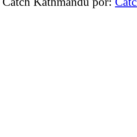
Catch Kathmandu por:
Cat
Scroll
Up