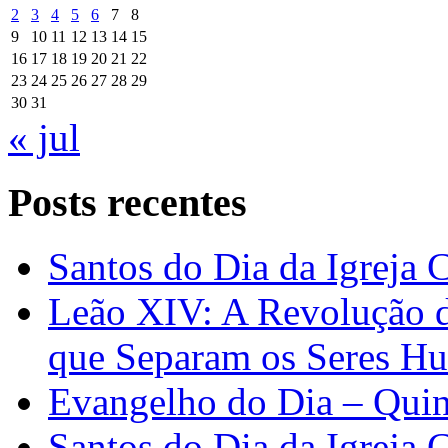
2
3
4
5
6
7
8
9
10
11
12
13
14
15
16
17
18
19
20
21
22
23
24
25
26
27
28
29
30
31
« jul
Posts recentes
Santos do Dia da Igreja 
Leão XIV: A Revolução 
que Separam os Seres H
Evangelho do Dia – Quin
Santos do Dia da Igreja 