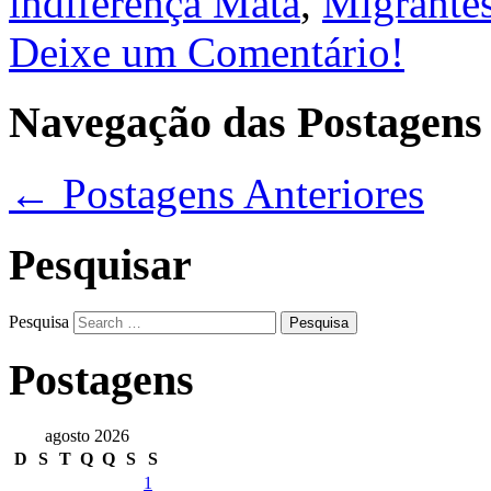
indiferença Mata
,
Migrante
Deixe um Comentário!
Navegação das Postagens
←
Postagens Anteriores
Pesquisar
Pesquisa
Postagens
agosto 2026
D
S
T
Q
Q
S
S
1