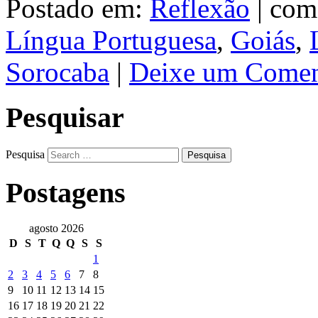
Postado em:
Reflexão
|
com
Língua Portuguesa
,
Goiás
,
Sorocaba
|
Deixe um Comen
Pesquisar
Pesquisa
Postagens
agosto 2026
D
S
T
Q
Q
S
S
1
2
3
4
5
6
7
8
9
10
11
12
13
14
15
16
17
18
19
20
21
22