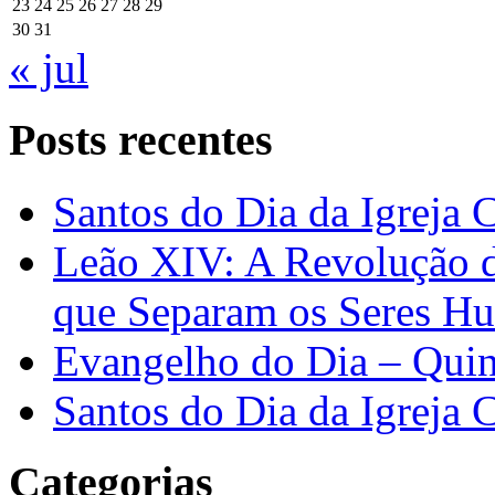
23
24
25
26
27
28
29
30
31
« jul
Posts recentes
Santos do Dia da Igreja 
Leão XIV: A Revolução 
que Separam os Seres H
Evangelho do Dia – Quin
Santos do Dia da Igreja 
Categorias