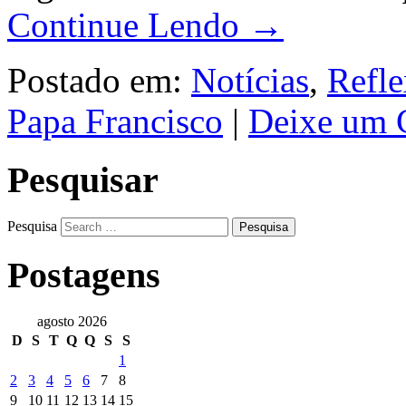
Continue Lendo →
Postado em:
Notícias
,
Refl
Papa Francisco
|
Deixe um 
Pesquisar
Pesquisa
Postagens
agosto 2026
D
S
T
Q
Q
S
S
1
2
3
4
5
6
7
8
9
10
11
12
13
14
15