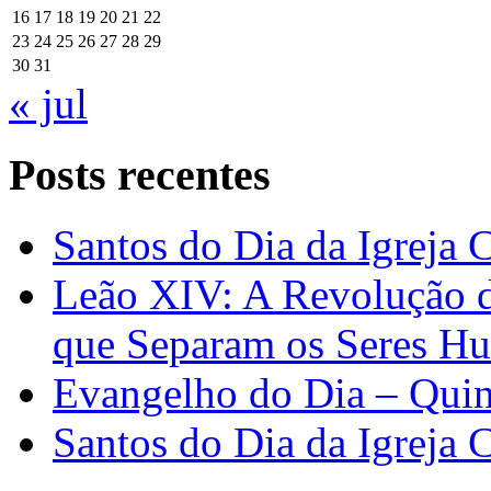
16
17
18
19
20
21
22
23
24
25
26
27
28
29
30
31
« jul
Posts recentes
Santos do Dia da Igreja 
Leão XIV: A Revolução 
que Separam os Seres H
Evangelho do Dia – Quin
Santos do Dia da Igreja 