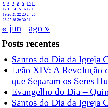
5
6
7
8
9
10
11
12
13
14
15
16
17
18
19
20
21
22
23
24
25
26
27
28
29
30
31
« jun
ago »
Posts recentes
Santos do Dia da Igreja 
Leão XIV: A Revolução 
que Separam os Seres H
Evangelho do Dia – Quin
Santos do Dia da Igreja 