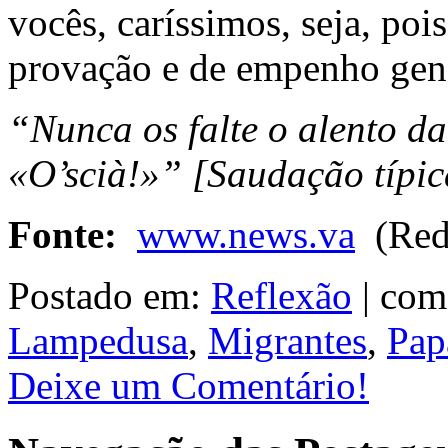
vocês, caríssimos, seja, pois
provação e de empenho gen
“Nunca os falte o alento da
«O’scià!»” [Saudação típic
Fonte:
www.news.va
(Rede
Postado em:
Reflexão
|
com
Lampedusa
,
Migrantes
,
Pap
Deixe um Comentário!