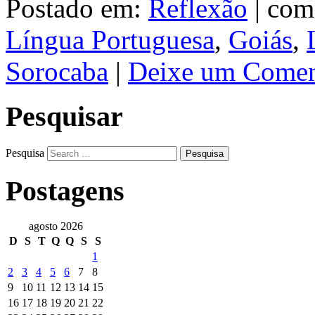
Postado em:
Reflexão
|
com
Língua Portuguesa
,
Goiás
,
Sorocaba
|
Deixe um Comen
Pesquisar
Pesquisa
Postagens
agosto 2026
D
S
T
Q
Q
S
S
1
2
3
4
5
6
7
8
9
10
11
12
13
14
15
16
17
18
19
20
21
22