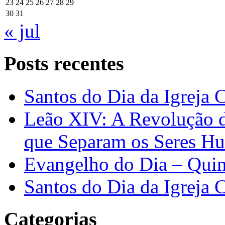
23
24
25
26
27
28
29
30
31
« jul
Posts recentes
Santos do Dia da Igreja 
Leão XIV: A Revolução 
que Separam os Seres H
Evangelho do Dia – Quin
Santos do Dia da Igreja 
Categorias