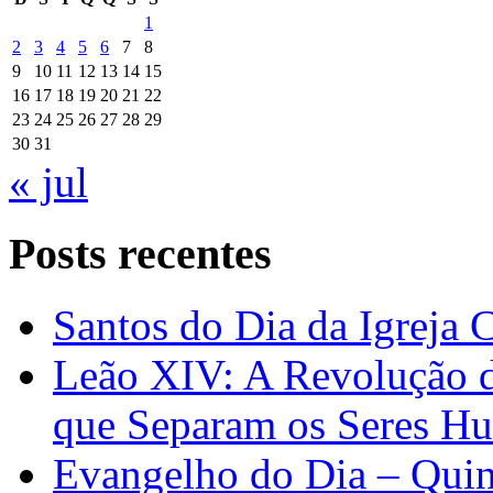
1
2
3
4
5
6
7
8
9
10
11
12
13
14
15
16
17
18
19
20
21
22
23
24
25
26
27
28
29
30
31
« jul
Posts recentes
Santos do Dia da Igreja 
Leão XIV: A Revolução 
que Separam os Seres H
Evangelho do Dia – Quin