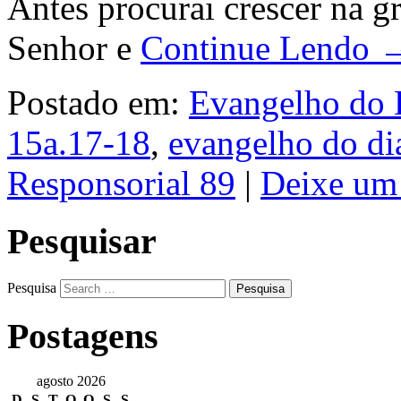
Antes procurai crescer na 
Senhor e
Continue Lendo 
Postado em:
Evangelho do 
15a.17-18
,
evangelho do di
Responsorial 89
|
Deixe um
Pesquisar
Pesquisa
Postagens
agosto 2026
D
S
T
Q
Q
S
S