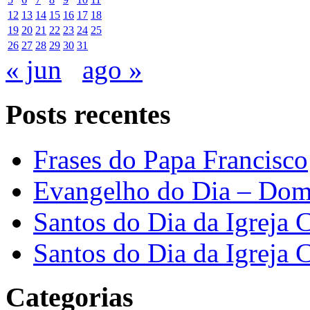
12
13
14
15
16
17
18
19
20
21
22
23
24
25
26
27
28
29
30
31
« jun
ago »
Posts recentes
Frases do Papa Francisco
Evangelho do Dia – Dom
Santos do Dia da Igreja 
Santos do Dia da Igreja 
Categorias