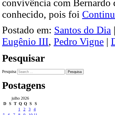
convivência com Bernardo d
conhecido, pois foi
Contin
Postado em:
Santos do Dia
Eugênio III
,
Pedro Vigne
|
Pesquisar
Pesquisa
Postagens
julho 2026
D
S
T
Q
Q
S
S
1
2
3
4
5
6
7
8
9
10
11