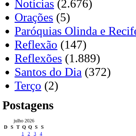
Notícias
(2.676)
Orações
(5)
Paróquias Olinda e Recif
Reflexão
(147)
Reflexões
(1.889)
Santos do Dia
(372)
Terço
(2)
Postagens
julho 2026
D
S
T
Q
Q
S
S
1
2
3
4