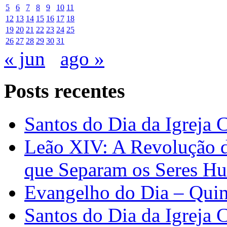
5
6
7
8
9
10
11
12
13
14
15
16
17
18
19
20
21
22
23
24
25
26
27
28
29
30
31
« jun
ago »
Posts recentes
Santos do Dia da Igreja 
Leão XIV: A Revolução 
que Separam os Seres H
Evangelho do Dia – Quin
Santos do Dia da Igreja 