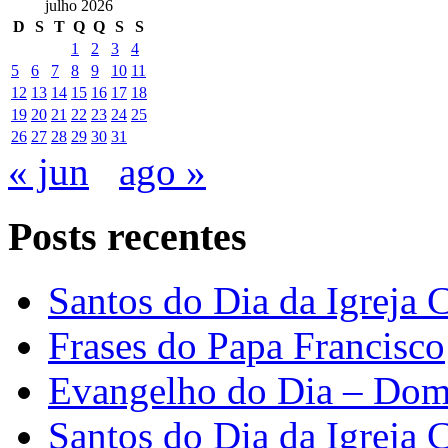
julho 2026
D
S
T
Q
Q
S
S
1
2
3
4
5
6
7
8
9
10
11
12
13
14
15
16
17
18
19
20
21
22
23
24
25
26
27
28
29
30
31
« jun
ago »
Posts recentes
Santos do Dia da Igreja C
Frases do Papa Francisco
Evangelho do Dia – Dom
Santos do Dia da Igreja 