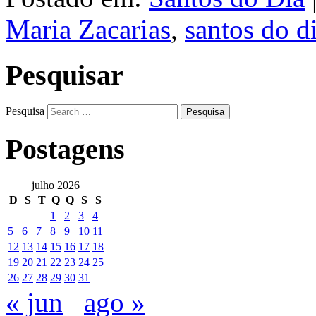
Maria Zacarias
,
santos do d
Pesquisar
Pesquisa
Postagens
julho 2026
D
S
T
Q
Q
S
S
1
2
3
4
5
6
7
8
9
10
11
12
13
14
15
16
17
18
19
20
21
22
23
24
25
26
27
28
29
30
31
« jun
ago »