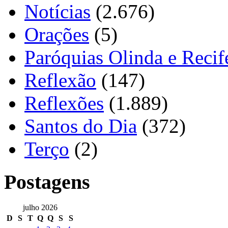
Notícias
(2.676)
Orações
(5)
Paróquias Olinda e Recif
Reflexão
(147)
Reflexões
(1.889)
Santos do Dia
(372)
Terço
(2)
Postagens
julho 2026
D
S
T
Q
Q
S
S