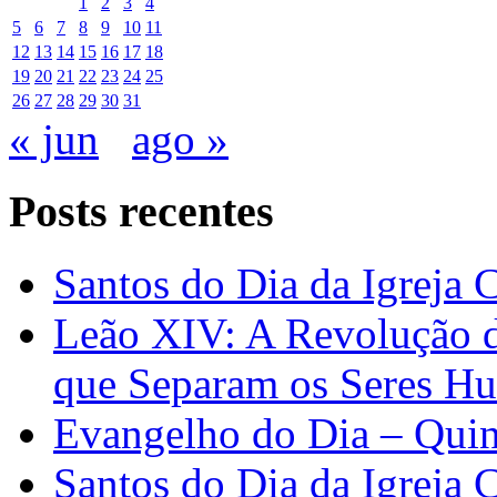
1
2
3
4
5
6
7
8
9
10
11
12
13
14
15
16
17
18
19
20
21
22
23
24
25
26
27
28
29
30
31
« jun
ago »
Posts recentes
Santos do Dia da Igreja 
Leão XIV: A Revolução 
que Separam os Seres H
Evangelho do Dia – Quin
Santos do Dia da Igreja 