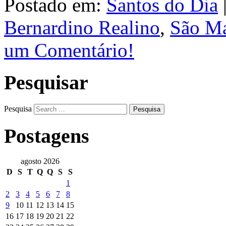
Postado em:
Santos do Dia
Bernardino Realino
,
São Ma
um Comentário!
Pesquisar
Pesquisa
Postagens
agosto 2026
D
S
T
Q
Q
S
S
1
2
3
4
5
6
7
8
9
10
11
12
13
14
15
16
17
18
19
20
21
22