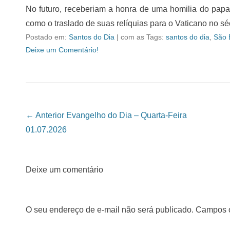
No futuro, receberiam a honra de uma homilia do pap
como o traslado de suas relíquias para o Vaticano no sé
Postado em:
Santos do Dia
|
com as Tags:
santos do dia
,
São 
Deixe um Comentário!
Navegação das Postagens
← Anterior
Evangelho do Dia – Quarta-Feira
01.07.2026
Deixe um comentário
O seu endereço de e-mail não será publicado.
Campos o