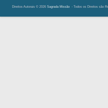
Direitos Autorais © 2026
Sagrada Missão
- Todos os Direitos são R