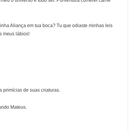
 meu o universo e todo ser. Porventura comerei carne
inha Aliança em tua boca? Tu que odiaste minhas leis
s meus lábios!
primícias de suas criaturas.
undo Mateus.