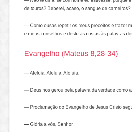
— Não te diria, se com fome eu estivesse, porque é
de touros? Beberei, acaso, o sangue de carneiros?
— Como ousas repetir os meus preceitos e trazer m
e meus conselhos e deste as costas às palavras do
Evangelho (Mateus 8,28-34)
— Aleluia, Aleluia, Aleluia.
— Deus nos gerou pela palavra da verdade como as 
— Proclamação do Evangelho de Jesus Cristo seg
— Glória a vós, Senhor.