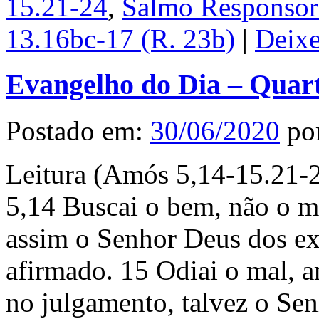
15.21-24
,
Salmo Responsori
13.16bc-17 (R. 23b)
|
Deix
Evangelho do Dia – Quart
Postado em:
30/06/2020
po
Leitura (Amós 5,14-15.21-2
5,14 Buscai o bem, não o ma
assim o Senhor Deus dos exé
afirmado. 15 Odiai o mal, am
no julgamento, talvez o Sen