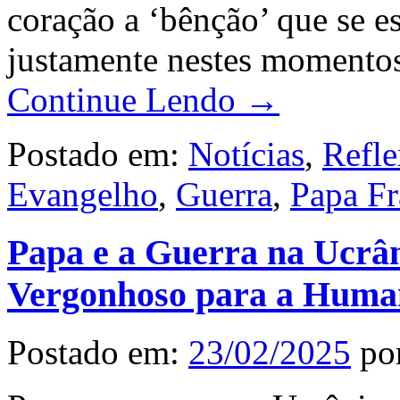
coração a ‘bênção’ que se e
justamente nestes momento
Continue Lendo →
Postado em:
Notícias
,
Refl
Evangelho
,
Guerra
,
Papa Fr
Papa e a Guerra na Ucrân
Vergonhoso para a Huma
Postado em:
23/02/2025
po