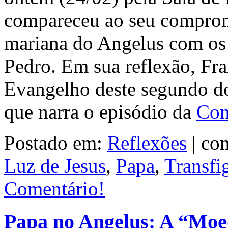
compareceu ao seu comprom
mariana do Angelus com os 
Pedro. Em sua reflexão, Fr
Evangelho deste segundo d
que narra o episódio da
Con
Postado em:
Reflexões
|
com
Luz de Jesus
,
Papa
,
Transfi
Comentário!
Papa no Angelus: A “Moe