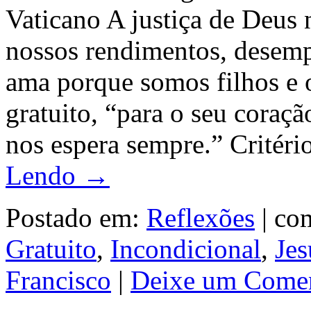
Vaticano A justiça de Deus
nossos rendimentos, desemp
ama porque somos filhos e 
gratuito, “para o seu coraçã
nos espera sempre.” Critér
Lendo →
Postado em:
Reflexões
|
com
Gratuito
,
Incondicional
,
Jes
Francisco
|
Deixe um Comen