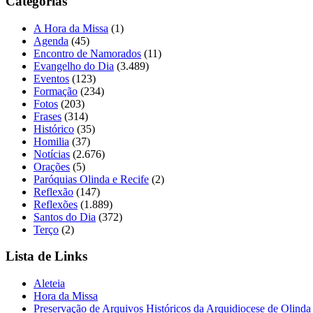
Categorias
A Hora da Missa
(1)
Agenda
(45)
Encontro de Namorados
(11)
Evangelho do Dia
(3.489)
Eventos
(123)
Formação
(234)
Fotos
(203)
Frases
(314)
Histórico
(35)
Homilia
(37)
Notícias
(2.676)
Orações
(5)
Paróquias Olinda e Recife
(2)
Reflexão
(147)
Reflexões
(1.889)
Santos do Dia
(372)
Terço
(2)
Lista de Links
Aleteia
Hora da Missa
Preservação de Arquivos Históricos da Arquidiocese de Olinda