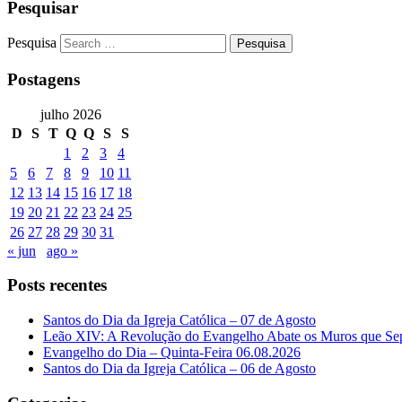
Pesquisar
Pesquisa
Postagens
julho 2026
D
S
T
Q
Q
S
S
1
2
3
4
5
6
7
8
9
10
11
12
13
14
15
16
17
18
19
20
21
22
23
24
25
26
27
28
29
30
31
« jun
ago »
Posts recentes
Santos do Dia da Igreja Católica – 07 de Agosto
Leão XIV: A Revolução do Evangelho Abate os Muros que Se
Evangelho do Dia – Quinta-Feira 06.08.2026
Santos do Dia da Igreja Católica – 06 de Agosto