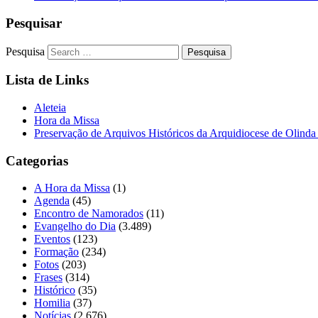
Pesquisar
Pesquisa
Lista de Links
Aleteia
Hora da Missa
Preservação de Arquivos Históricos da Arquidiocese de Olinda
Categorias
A Hora da Missa
(1)
Agenda
(45)
Encontro de Namorados
(11)
Evangelho do Dia
(3.489)
Eventos
(123)
Formação
(234)
Fotos
(203)
Frases
(314)
Histórico
(35)
Homilia
(37)
Notícias
(2.676)