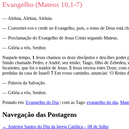
Evangelho (Mateus 10,1-7)
— Aleluia, Aleluia, Aleluia.
— Convertei-vos e crede no Evangelho, pois, o reino de Deus está c
— Proclamação do Evangelho de Jesus Cristo segundo Mateus.
— Glória a vós, Senhor.
Naquele tempo,
1
Jesus chamou os doze discípulos e deu-lhes poder p
Simão chamado Pedro, e André, seu irmão; Tiago, filho de Zebedeu, 
Iscariotes, que foi o traidor de Jesus.
5
Jesus enviou estes Doze, com a
perdidas da casa de Israel!
7
Em vosso caminho, anunciai: ‘O Reino d
— Palavra da Salvação.
— Glória a vós, Senhor.
Postado em:
Evangelho do Dia
|
com as Tags:
evangelho do dia
,
Mate
Navegação das Postagens
← Anterior
Santos do Dia da Igreja Católica – 08 de Julho