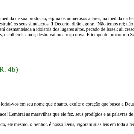
medida de sua produção, erguia os numerosos altares; na medida da fert
struirá os seus simulacros.
3
Decerto, dirão agora: “Não temos rei; não
á desmantelada a idolatria dos lugares altos, pecado de Israel; ali cres
s, e colhereis amor; desbravai uma roça nova. É tempo de procurar o Se
R. 4b)
 Gloriai-vos em seu nome que é santo, exulte o coração que busca a Deu
ce! Lembrai as maravilhas que ele fez, seus prodígios e as palavras de
ido, ele mesmo, o Senhor, é nosso Deus, vigoram suas leis em toda a te