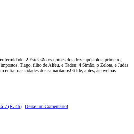
e enfermidade.
2
Estes são os nomes dos doze apóstolos: primeiro,
impostos; Tiago, filho de Alfeu, e Tadeu;
4
Simão, o Zelota, e Judas
m entrar nas cidades dos samaritanos!
6
Ide, antes, às ovelhas
6-7 (R. 4b)
|
Deixe um Comentário!