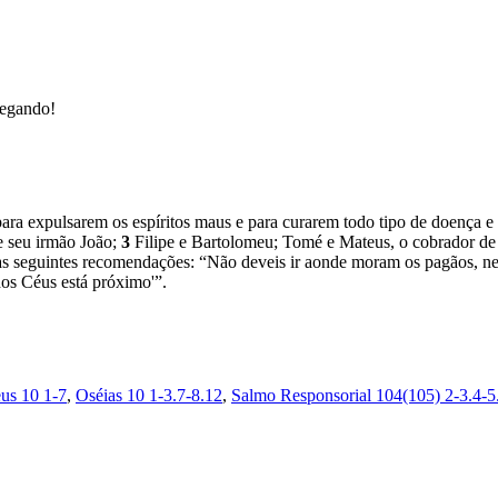
hegando!
ara expulsarem os espíritos maus e para curarem todo tipo de doença 
e seu irmão João;
3
Filipe e Bartolomeu; Tomé e Mateus, o cobrador de 
s seguintes recomendações: “Não deveis ir aonde moram os pagãos, ne
os Céus está próximo'”.
us 10 1-7
,
Oséias 10 1-3.7-8.12
,
Salmo Responsorial 104(105) 2-3.4-5.