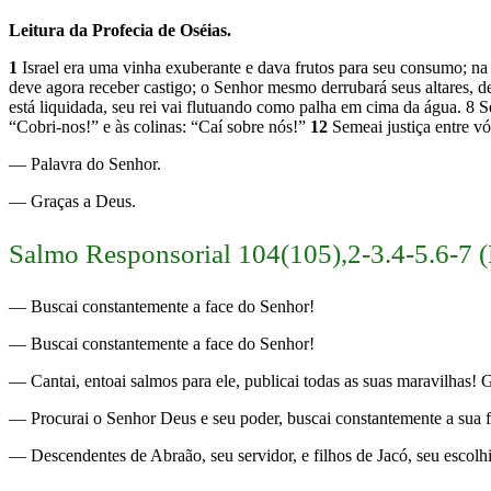
Leitura da Profecia de Oséias.
1
Israel era uma vinha exuberante e dava frutos para seu consumo; na 
deve agora receber castigo; o Senhor mesmo derrubará seus altares, de
está liquidada, seu rei vai flutuando como palha em cima da água. 8 Ser
“Cobri-nos!” e às colinas: “Caí sobre nós!”
12
Semeai justiça entre vó
— Palavra do Senhor.
— Graças a Deus.
Salmo Responsorial 104(105),2-3.4-5.6-7 (
— Buscai constantemente a face do Senhor!
— Buscai constantemente a face do Senhor!
— Cantai, entoai salmos para ele, publicai todas as suas maravilhas!
— Procurai o Senhor Deus e seu poder, buscai constantemente a sua fa
— Descendentes de Abraão, seu servidor, e filhos de Jacó, seu escolh