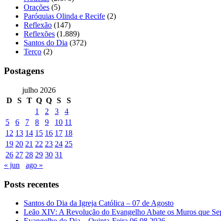
Orações
(5)
Paróquias Olinda e Recife
(2)
Reflexão
(147)
Reflexões
(1.889)
Santos do Dia
(372)
Terço
(2)
Postagens
julho 2026
D
S
T
Q
Q
S
S
1
2
3
4
5
6
7
8
9
10
11
12
13
14
15
16
17
18
19
20
21
22
23
24
25
26
27
28
29
30
31
« jun
ago »
Posts recentes
Santos do Dia da Igreja Católica – 07 de Agosto
Leão XIV: A Revolução do Evangelho Abate os Muros que Se
Evangelho do Dia – Quinta-Feira 06.08.2026