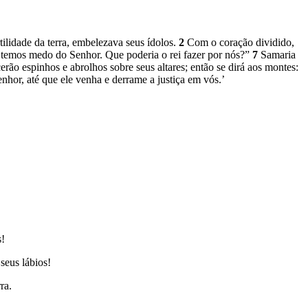
ilidade da terra, embelezava seus ídolos.
2
Com o coração dividido,
 temos medo do Senhor. Que poderia o rei fazer por nós?”
7
Samaria
cerão espinhos e abrolhos sobre seus altares; então se dirá aos montes:
nhor, até que ele venha e derrame a justiça em vós.’
s!
 seus lábios!
rra.