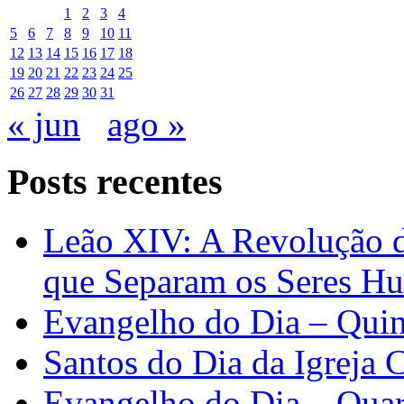
1
2
3
4
5
6
7
8
9
10
11
12
13
14
15
16
17
18
19
20
21
22
23
24
25
26
27
28
29
30
31
« jun
ago »
Posts recentes
Leão XIV: A Revolução 
que Separam os Seres H
Evangelho do Dia – Quin
Santos do Dia da Igreja 
Evangelho do Dia – Quar