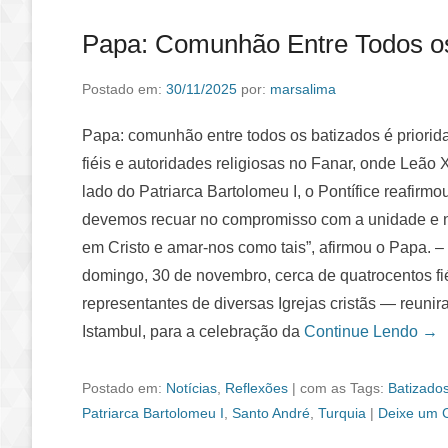
Papa: Comunhão Entre Todos os
Postado em:
30/11/2025
por:
marsalima
Papa: comunhão entre todos os batizados é priorida
fiéis e autoridades religiosas no Fanar, onde Leão 
lado do Patriarca Bartolomeu I, o Pontífice reafir
devemos recuar no compromisso com a unidade e n
em Cristo e amar-nos como tais”, afirmou o Papa.
domingo, 30 de novembro, cerca de quatrocentos fié
representantes de diversas Igrejas cristãs — reunir
Istambul, para a celebração da
Continue Lendo →
Postado em:
Notícias
,
Reflexões
|
com as Tags:
Batizado
Patriarca Bartolomeu I
,
Santo André
,
Turquia
|
Deixe um 