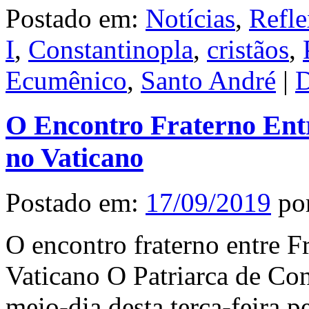
Postado em:
Notícias
,
Refle
I
,
Constantinopla
,
cristãos
,
Ecumênico
,
Santo André
|
D
O Encontro Fraterno Entr
no Vaticano
Postado em:
17/09/2019
po
O encontro fraterno entre F
Vaticano O Patriarca de Con
meio-dia desta terça-feira 