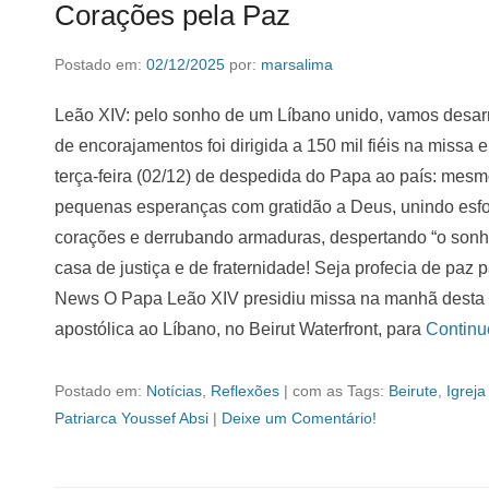
Corações pela Paz
Postado em:
02/12/2025
por:
marsalima
Leão XIV: pelo sonho de um Líbano unido, vamos desar
de encorajamentos foi dirigida a 150 mil fiéis na missa
terça-feira (02/12) de despedida do Papa ao país: mesmo
pequenas esperanças com gratidão a Deus, unindo esfo
corações e derrubando armaduras, despertando “o sonho
casa de justiça e de fraternidade! Seja profecia de paz 
News O Papa Leão XIV presidiu missa na manhã desta ter
apostólica ao Líbano, no Beirut Waterfront, para
Contin
Postado em:
Notícias
,
Reflexões
|
com as Tags:
Beirute
,
Igreja
Patriarca Youssef Absi
|
Deixe um Comentário!