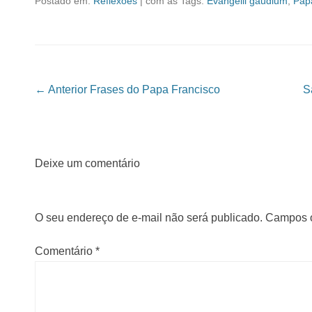
Postado em:
Reflexões
|
com as Tags:
Evangelii gaudium
,
Pap
Navegação das Postagens
← Anterior
Frases do Papa Francisco
S
Deixe um comentário
O seu endereço de e-mail não será publicado.
Campos o
Comentário
*