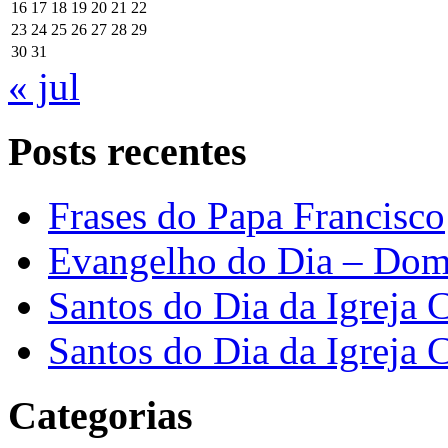
16
17
18
19
20
21
22
23
24
25
26
27
28
29
30
31
« jul
Posts recentes
Frases do Papa Francisco
Evangelho do Dia – Dom
Santos do Dia da Igreja 
Santos do Dia da Igreja 
Categorias