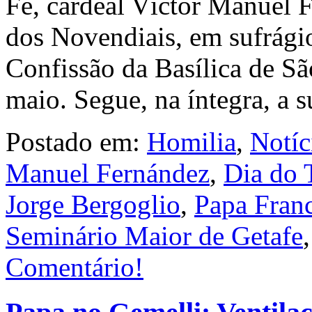
Fé, cardeal Víctor Manuel F
dos Novendiais, em sufrágio
Confissão da Basílica de São
maio. Segue, na íntegra, a 
Postado em:
Homilia
,
Notíc
Manuel Fernández
,
Dia do 
Jorge Bergoglio
,
Papa Fran
Seminário Maior de Getafe
Comentário!