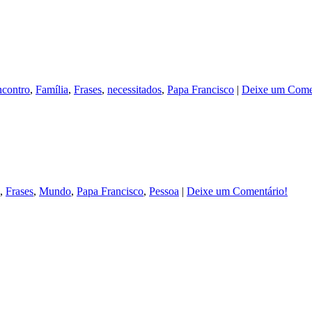
ncontro
,
Família
,
Frases
,
necessitados
,
Papa Francisco
|
Deixe um Come
,
Frases
,
Mundo
,
Papa Francisco
,
Pessoa
|
Deixe um Comentário!