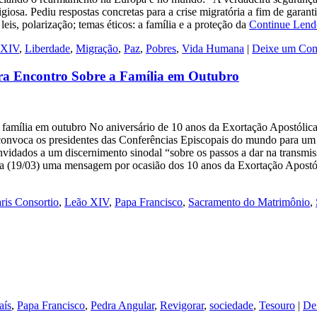
igiosa. Pediu respostas concretas para a crise migratória a fim de gara
is, polarização; temas éticos: a família e a proteção da
Continue Len
 XIV
,
Liberdade
,
Migração
,
Paz
,
Pobres
,
Vida Humana
|
Deixe um Com
ra Encontro Sobre a Família em Outubro
 família em outubro No aniversário de 10 anos da Exortação Apostólic
 convoca os presidentes das Conferências Episcopais do mundo para um
nvidados a um discernimento sinodal “sobre os passos a dar na transmiss
ra (19/03) uma mensagem por ocasião dos 10 anos da Exortação Apostó
ris Consortio
,
Leão XIV
,
Papa Francisco
,
Sacramento do Matrimônio
,
aís
,
Papa Francisco
,
Pedra Angular
,
Revigorar
,
sociedade
,
Tesouro
|
De