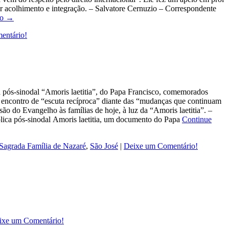
ntir acolhimento e integração. – Salvatore Cernuzio – Correspondente
do →
entário!
a pós-sinodal “Amoris laetitia”, do Papa Francisco, comemorados
 encontro de “escuta recíproca” diante das “mudanças que continuam
ão do Evangelho às famílias de hoje, à luz da “Amoris laetitia”. –
lica pós-sinodal Amoris laetitia, um documento do Papa
Continue
Sagrada Família de Nazaré
,
São José
|
Deixe um Comentário!
ixe um Comentário!