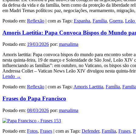
da defesa da vida e da família, bem como da proteção da liberdade rel
em Madri Temas políticos: paz, negociações, rearmamento, migração, le
Postado em:
Reflexão
|
com as Tags:
Espanha
,
Família
,
Guerra
,
Leão
Amoris Laetitia: Papa Convoca Bispos do Mundo pa
Postado em:
19/03/2026
por:
marsalima
Amoris laetitia: Papa convoca bispos do mundo para encontro sobre a
nesta quinta-feira, 19 de março e Solenidade de São José, Leão XIV
influenciando as famílias”: em outubro, no Vaticano, os bispos são co
Andressa Collet – Vatican News Leão XIV divulgou nesta quinta-fei
Lendo →
Postado em:
Reflexão
|
com as Tags:
Amoris Laetitia
,
Família
,
Familia
Frases do Papa Francisco
Postado em:
08/03/2026
por:
marsalima
Postado em:
Fotos
,
Frases
|
com as Tags:
Defender
,
Família
,
Frases
,
P