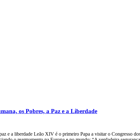
ana, os Pobres, a Paz e a Liberdade
az e a liberdade Leão XIV é o primeiro Papa a visitar o Congresso dos 
iando o rearmamento na Europa e no mundo: “A verdadeira segurança ve