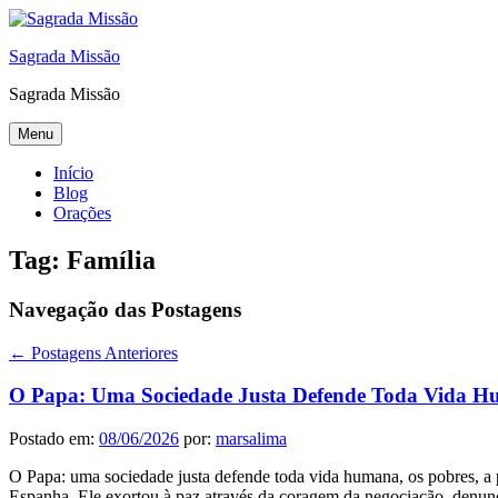
Sagrada Missão
Sagrada Missão
Menu
Início
Blog
Orações
Tag:
Família
Navegação das Postagens
←
Postagens Anteriores
O Papa: Uma Sociedade Justa Defende Toda Vida Hum
Postado em:
08/06/2026
por:
marsalima
O Papa: uma sociedade justa defende toda vida humana, os pobres, a p
Espanha. Ele exortou à paz através da coragem da negociação, denunc