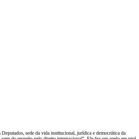
Deputados, sede da vida institucional, jurídica e democrática da
m do respeito pelo direito internacional”. Ele fez um apelo em prol