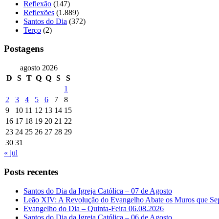
Reflexão
(147)
Reflexões
(1.889)
Santos do Dia
(372)
Terço
(2)
Postagens
agosto 2026
D
S
T
Q
Q
S
S
1
2
3
4
5
6
7
8
9
10
11
12
13
14
15
16
17
18
19
20
21
22
23
24
25
26
27
28
29
30
31
« jul
Posts recentes
Santos do Dia da Igreja Católica – 07 de Agosto
Leão XIV: A Revolução do Evangelho Abate os Muros que Se
Evangelho do Dia – Quinta-Feira 06.08.2026
Santos do Dia da Igreja Católica – 06 de Agosto