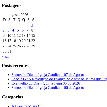
Postagens
agosto 2026
D
S
T
Q
Q
S
S
1
2
3
4
5
6
7
8
9
10
11
12
13
14
15
16
17
18
19
20
21
22
23
24
25
26
27
28
29
30
31
« jul
Posts recentes
Santos do Dia da Igreja Católica – 07 de Agosto
Leão XIV: A Revolução do Evangelho Abate os Muros que Se
Evangelho do Dia – Quinta-Feira 06.08.2026
Santos do Dia da Igreja Católica – 06 de Agosto
Categorias
A Hora da Missa
(1)