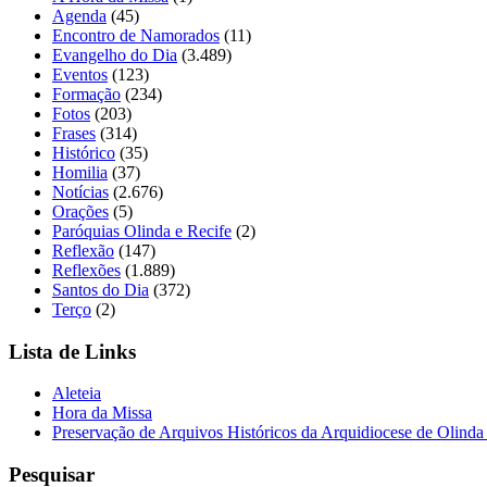
Agenda
(45)
Encontro de Namorados
(11)
Evangelho do Dia
(3.489)
Eventos
(123)
Formação
(234)
Fotos
(203)
Frases
(314)
Histórico
(35)
Homilia
(37)
Notícias
(2.676)
Orações
(5)
Paróquias Olinda e Recife
(2)
Reflexão
(147)
Reflexões
(1.889)
Santos do Dia
(372)
Terço
(2)
Lista de Links
Aleteia
Hora da Missa
Preservação de Arquivos Históricos da Arquidiocese de Olinda
Pesquisar