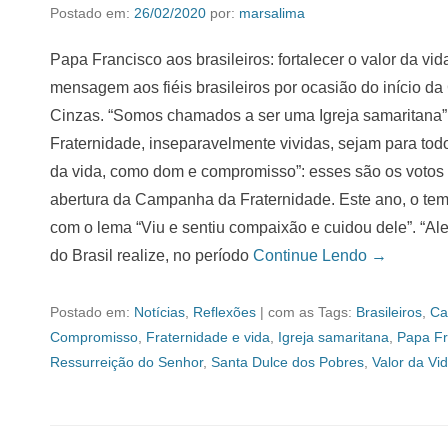
Postado em:
26/02/2020
por:
marsalima
Papa Francisco aos brasileiros: fortalecer o valor da vid
mensagem aos fiéis brasileiros por ocasião do início d
Cinzas. “Somos chamados a ser uma Igreja samaritana
Fraternidade, inseparavelmente vividas, sejam para todo
da vida, como dom e compromisso”: esses são os votos 
abertura da Campanha da Fraternidade. Este ano, o tem
com o lema “Viu e sentiu compaixão e cuidou dele”. “Al
do Brasil realize, no período
Continue Lendo →
Postado em:
Notícias
,
Reflexões
|
com as Tags:
Brasileiros
,
Ca
Compromisso
,
Fraternidade e vida
,
Igreja samaritana
,
Papa Fr
Ressurreição do Senhor
,
Santa Dulce dos Pobres
,
Valor da Vi