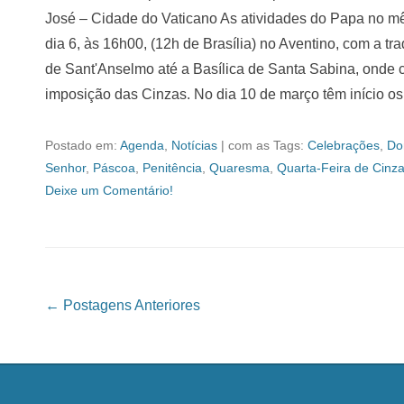
José – Cidade do Vaticano As atividades do Papa no m
dia 6, às 16h00, (12h de Brasília) no Aventino, com a tra
de Sant'Anselmo até a Basílica de Santa Sabina, onde 
imposição das Cinzas. No dia 10 de março têm início os 
Postado em:
Agenda
,
Notícias
|
com as Tags:
Celebrações
,
Do
Senhor
,
Páscoa
,
Penitência
,
Quaresma
,
Quarta-Feira de Cinz
Deixe um Comentário!
Navegação das Postagens
←
Postagens Anteriores