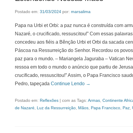
Postado em:
31/03/2024
por:
marsalima
Papa na Urbi et Orbi: a paz nunca é construída com a
Nazaré, o crucificado, ressuscitou!” Com essas palavr
concedeu aos fiéis a Bênção Urbi et Orbi da sacada cen
Páscoa na Ressurreição do Senhor. Recordou os povos ma
paz para o mundo. – Mariangela Jaguraba – Vatican New
ressoa em todo o mundo o anúncio que partiu de Jerusa
crucificado, ressuscitou!” Assim, o Papa Francisco saud
Pedro, tapeçada
Continue Lendo →
Postado em:
Reflexões
|
com as Tags:
Armas
,
Continente Afri
de Nazaré
,
Luz da Ressurreição
,
Mãos
,
Papa Francisco
,
Paz
,