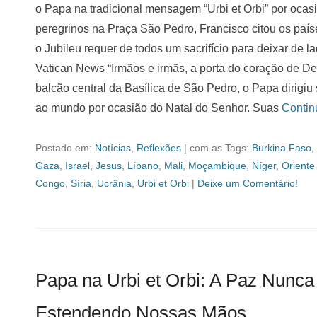
o Papa na tradicional mensagem “Urbi et Orbi” por ocasi
peregrinos na Praça São Pedro, Francisco citou os paí
o Jubileu requer de todos um sacrifício para deixar de l
Vatican News “Irmãos e irmãs, a porta do coração de De
balcão central da Basílica de São Pedro, o Papa dirigi
ao mundo por ocasião do Natal do Senhor. Suas
Conti
Postado em:
Notícias
,
Reflexões
|
com as Tags:
Burkina Faso
,
Gaza
,
Israel
,
Jesus
,
Líbano
,
Mali
,
Moçambique
,
Níger
,
Oriente
Congo
,
Síria
,
Ucrânia
,
Urbi et Orbi
|
Deixe um Comentário!
Papa na Urbi et Orbi: A Paz Nunc
Estendendo Nossas Mãos