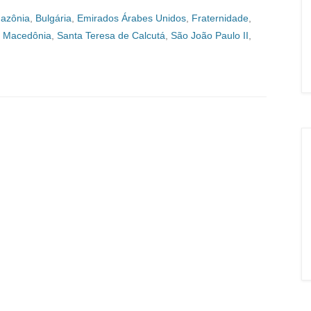
azônia
,
Bulgária
,
Emirados Árabes Unidos
,
Fraternidade
,
a Macedônia
,
Santa Teresa de Calcutá
,
São João Paulo II
,