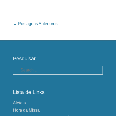
Navegação das Postagens
←
Postagens Anteriores
Pesquisar
Pesquisa
Lista de Links
Aleteia
Hora da Missa