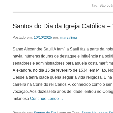
Tag:
São João
Santos do Dia da Igreja Católica –
Postado em:
10/10/2025
por:
marsalima
Santo Alexandre Sauli A família Sauli fazia parte da nob
havia inúmeras figuras de destaque e influência na polít
senadores e administradores para aquela costa marítima 
Alexandre, no dia 15 de fevereiro de 1534, em Milão. N
Desde a tenra idade queria seguir a vida religiosa. E n
carreira na Corte do rei Carlos V, conhecido como o se
vocação. Aos dezessete anos de idade, entrou no Colég
milanesa
Continue Lendo →
Postado em:
Santos do Dia
|
com as Tags:
Santo Alexandre Sa