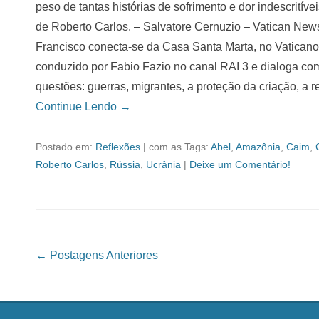
peso de tantas histórias de sofrimento e dor indescritív
de Roberto Carlos. – Salvatore Cernuzio – Vatican New
Francisco conecta-se da Casa Santa Marta, no Vaticano
conduzido por Fabio Fazio no canal RAI 3 e dialoga com
questões: guerras, migrantes, a proteção da criação, a re
Continue Lendo →
Postado em:
Reflexões
|
com as Tags:
Abel
,
Amazônia
,
Caim
,
Roberto Carlos
,
Rússia
,
Ucrânia
|
Deixe um Comentário!
Navegação das Postagens
←
Postagens Anteriores