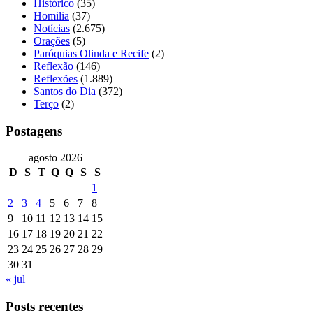
Histórico
(35)
Homilia
(37)
Notícias
(2.675)
Orações
(5)
Paróquias Olinda e Recife
(2)
Reflexão
(146)
Reflexões
(1.889)
Santos do Dia
(372)
Terço
(2)
Postagens
agosto 2026
D
S
T
Q
Q
S
S
1
2
3
4
5
6
7
8
9
10
11
12
13
14
15
16
17
18
19
20
21
22
23
24
25
26
27
28
29
30
31
« jul
Posts recentes