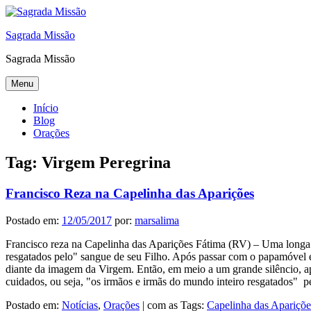
Sagrada Missão
Sagrada Missão
Menu
Início
Blog
Orações
Tag:
Virgem Peregrina
Francisco Reza na Capelinha das Aparições
Postado em:
12/05/2017
por:
marsalima
Francisco reza na Capelinha das Aparições Fátima (RV) – Uma longa 
resgatados pelo" sangue de seu Filho. Após passar com o papamóvel e
diante da imagem da Virgem. Então, em meio a um grande silêncio, apr
cuidados, ou seja, "os irmãos e irmãs do mundo inteiro resgatados" 
Postado em:
Notícias
,
Orações
|
com as Tags:
Capelinha das Apariçõe