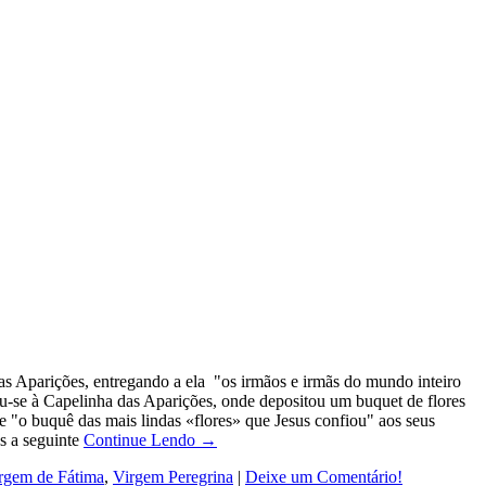
s Aparições, entregando a ela "os irmãos e irmãs do mundo inteiro
u-se à Capelinha das Aparições, onde depositou um buquet de flores
e "o buquê das mais lindas «flores» que Jesus confiou" aos seus
s a seguinte
Continue Lendo →
rgem de Fátima
,
Virgem Peregrina
|
Deixe um Comentário!