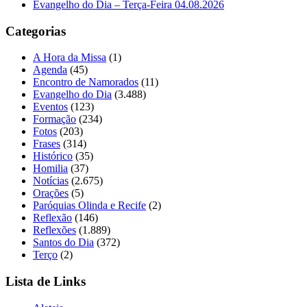
Evangelho do Dia – Terça-Feira 04.08.2026
Categorias
A Hora da Missa
(1)
Agenda
(45)
Encontro de Namorados
(11)
Evangelho do Dia
(3.488)
Eventos
(123)
Formação
(234)
Fotos
(203)
Frases
(314)
Histórico
(35)
Homilia
(37)
Notícias
(2.675)
Orações
(5)
Paróquias Olinda e Recife
(2)
Reflexão
(146)
Reflexões
(1.889)
Santos do Dia
(372)
Terço
(2)
Lista de Links