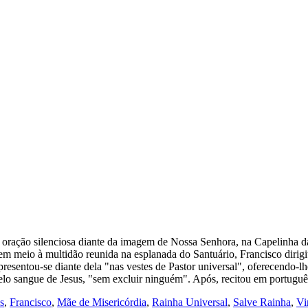
oração silenciosa diante da imagem de Nossa Senhora, na Capelinha da
m meio à multidão reunida na esplanada do Santuário, Francisco dirigi
esentou-se diante dela "nas vestes de Pastor universal", oferecendo-lh
pelo sangue de Jesus, "sem excluir ninguém". Após, recitou em portuguê
s
,
Francisco
,
Mãe de Misericórdia
,
Rainha Universal
,
Salve Rainha
,
Vi