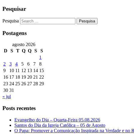
Pesquisar
Pesquisa
Postagens
agosto 2026
D
S
T
Q
Q
S
S
1
2
3
4
5
6
7
8
9
10
11
12
13
14
15
16
17
18
19
20
21
22
23
24
25
26
27
28
29
30
31
« jul
Posts recentes
Evangelho do Dia – Quarta-Feira 05.08.2026
Santos do Dia da Igreja Católica – 05 de Agosto
O Papa: Promover a Comunicação Inspirada na Verdade e no 