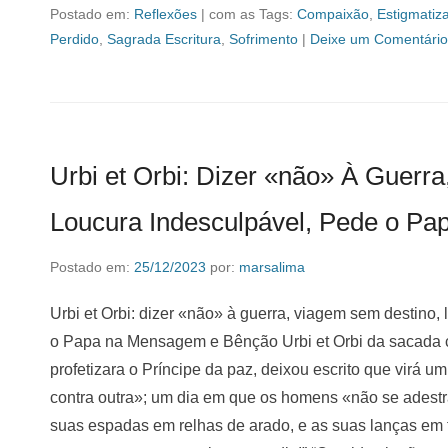
Postado em:
Reflexões
|
com as Tags:
Compaixão
,
Estigmatiz
Perdido
,
Sagrada Escritura
,
Sofrimento
|
Deixe um Comentário
Urbi et Orbi: Dizer «não» À Guerr
Loucura Indesculpável, Pede o Pa
Postado em:
25/12/2023
por:
marsalima
Urbi et Orbi: dizer «não» à guerra, viagem sem destino,
o Papa na Mensagem e Bênção Urbi et Orbi da sacada ce
profetizara o Príncipe da paz, deixou escrito que virá
contra outra»; um dia em que os homens «não se adestr
suas espadas em relhas de arado, e as suas lanças em 