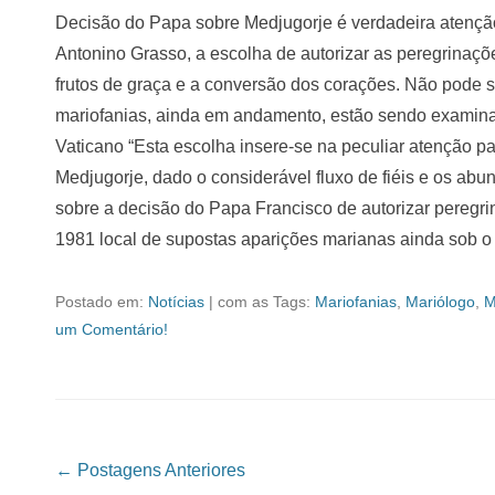
Decisão do Papa sobre Medjugorje é verdadeira atenção
Antonino Grasso, a escolha de autorizar as peregrinaçõ
frutos de graça e a conversão dos corações. Não pode 
mariofanias, ainda em andamento, estão sendo examinad
Vaticano “Esta escolha insere-se na peculiar atenção pa
Medjugorje, dado o considerável fluxo de fiéis e os abun
sobre a decisão do Papa Francisco de autorizar peregr
1981 local de supostas aparições marianas ainda sob 
Postado em:
Notícias
|
com as Tags:
Mariofanias
,
Mariólogo
,
M
um Comentário!
Navegação das Postagens
←
Postagens Anteriores