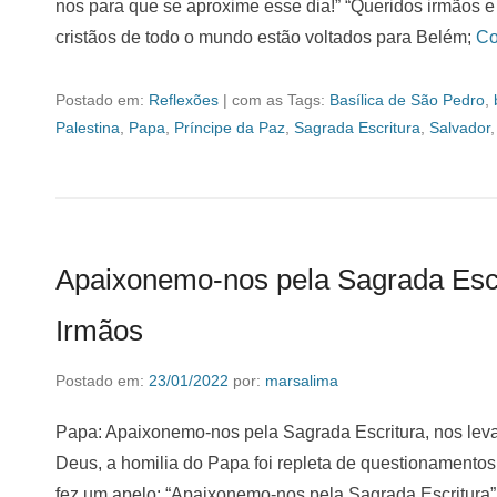
nos para que se aproxime esse dia!” “Queridos irmãos e i
cristãos de todo o mundo estão voltados para Belém;
Co
Postado em:
Reflexões
|
com as Tags:
Basílica de São Pedro
,
Palestina
,
Papa
,
Príncipe da Paz
,
Sagrada Escritura
,
Salvador
Apaixonemo-nos pela Sagrada Escr
Irmãos
Postado em:
23/01/2022
por:
marsalima
Papa: Apaixonemo-nos pela Sagrada Escritura, nos lev
Deus, a homilia do Papa foi repleta de questionamentos
fez um apelo: “Apaixonemo-nos pela Sagrada Escritura”,