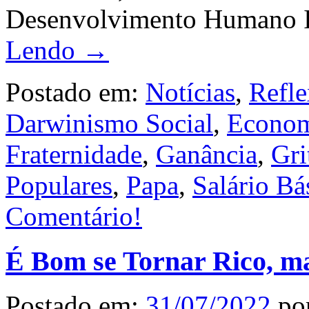
Desenvolvimento Humano In
Lendo →
Postado em:
Notícias
,
Refle
Darwinismo Social
,
Econom
Fraternidade
,
Ganância
,
Gri
Populares
,
Papa
,
Salário Bá
Comentário!
É Bom se Tornar Rico, m
Postado em:
31/07/2022
po