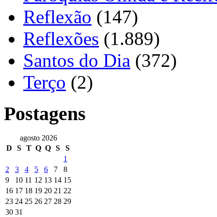
Reflexão
(147)
Reflexões
(1.889)
Santos do Dia
(372)
Terço
(2)
Postagens
agosto 2026
D
S
T
Q
Q
S
S
1
2
3
4
5
6
7
8
9
10
11
12
13
14
15
16
17
18
19
20
21
22
23
24
25
26
27
28
29
30
31