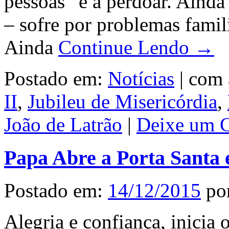
pessoas” e a perdoar. Ainda
– sofre por problemas famili
Ainda
Continue Lendo →
Postado em:
Notícias
|
com 
II
,
Jubileu de Misericórdia
,
João de Latrão
|
Deixe um C
Papa Abre a Porta Santa 
Postado em:
14/12/2015
po
Alegria e confiança, inicia