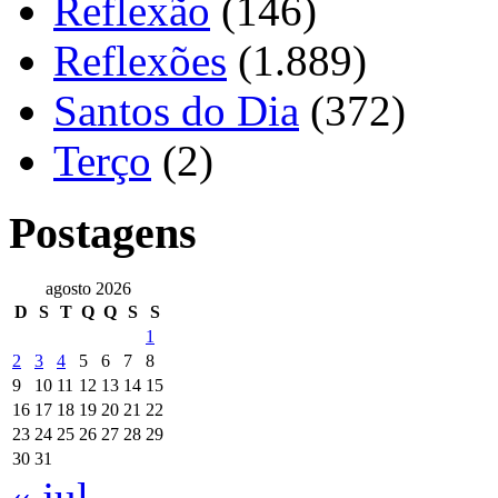
Reflexão
(146)
Reflexões
(1.889)
Santos do Dia
(372)
Terço
(2)
Postagens
agosto 2026
D
S
T
Q
Q
S
S
1
2
3
4
5
6
7
8
9
10
11
12
13
14
15
16
17
18
19
20
21
22
23
24
25
26
27
28
29
30
31
« jul