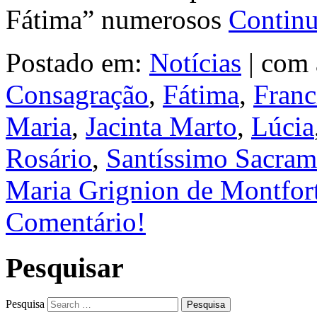
Fátima” numerosos
Contin
Postado em:
Notícias
|
com 
Consagração
,
Fátima
,
Franc
Maria
,
Jacinta Marto
,
Lúcia
Rosário
,
Santíssimo Sacram
Maria Grignion de Montfor
Comentário!
Pesquisar
Pesquisa