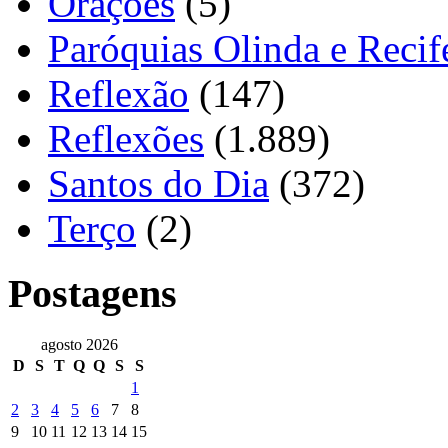
Orações
(5)
Paróquias Olinda e Recif
Reflexão
(147)
Reflexões
(1.889)
Santos do Dia
(372)
Terço
(2)
Postagens
agosto 2026
D
S
T
Q
Q
S
S
1
2
3
4
5
6
7
8
9
10
11
12
13
14
15