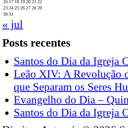
16
17
18
19
20
21
22
23
24
25
26
27
28
29
30
31
« jul
Posts recentes
Santos do Dia da Igreja 
Leão XIV: A Revolução 
que Separam os Seres H
Evangelho do Dia – Quin
Santos do Dia da Igreja 